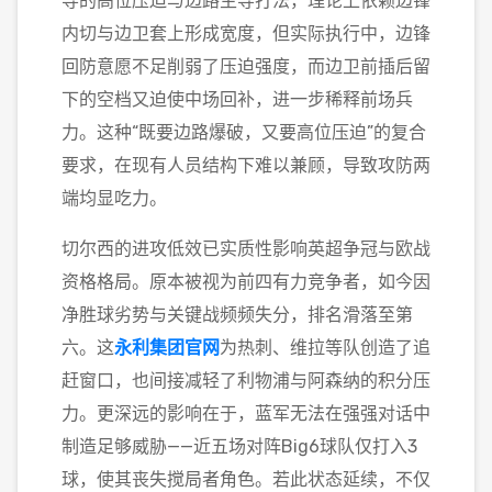
导的高位压迫与边路主导打法，理论上依赖边锋
内切与边卫套上形成宽度，但实际执行中，边锋
回防意愿不足削弱了压迫强度，而边卫前插后留
下的空档又迫使中场回补，进一步稀释前场兵
力。这种“既要边路爆破，又要高位压迫”的复合
要求，在现有人员结构下难以兼顾，导致攻防两
端均显吃力。
切尔西的进攻低效已实质性影响英超争冠与欧战
资格格局。原本被视为前四有力竞争者，如今因
净胜球劣势与关键战频频失分，排名滑落至第
六。这
永利集团官网
为热刺、维拉等队创造了追
赶窗口，也间接减轻了利物浦与阿森纳的积分压
力。更深远的影响在于，蓝军无法在强强对话中
制造足够威胁——近五场对阵Big6球队仅打入3
球，使其丧失搅局者角色。若此状态延续，不仅