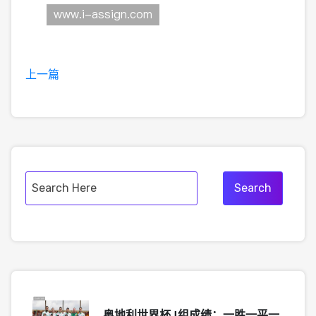
上一篇
奥地利世界杯J组成绩：一胜一平一