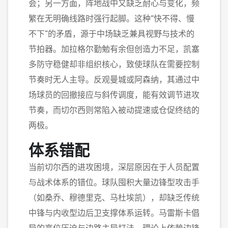
会；另一方面，阵地战中又缺乏耐心与变化，频
繁在无明确线路时强行起脚。这种“快不得、慢
不下”的矛盾，源于中场缺乏兼具视野与技术的
节拍器。加拉格尔勤勉有余但创造力不足，凯塞
多防守稳健却非组织核心，致使球队在需要控制
节奏时无人主导。反观曼城或阿森纳，其通过中
场球员的回撤接应与斜传调度，能有效调节进攻
节奏，而切尔西则常陷入被动提速或仓促终结的
两极。
体系错配
当前切尔西的进攻困境，深层原因在于人员配置
与战术体系的错位。球队囤积大量边锋型攻击手
（如桑乔、穆德里克、马杜埃凯），却缺乏传统
中锋与内收型边后卫支撑体系运转。马雷斯卡倡