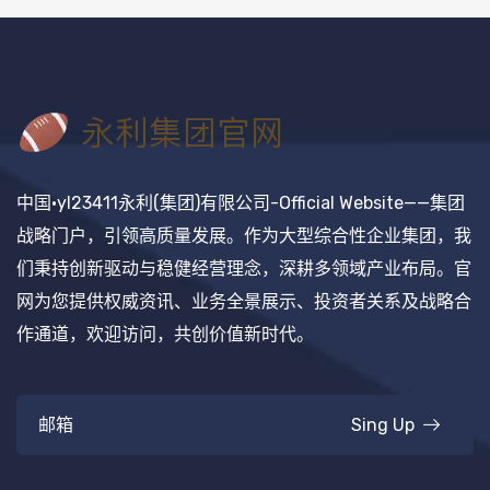
中国·yl23411永利(集团)有限公司-Official Website——集团
战略门户，引领高质量发展。作为大型综合性企业集团，我
们秉持创新驱动与稳健经营理念，深耕多领域产业布局。官
网为您提供权威资讯、业务全景展示、投资者关系及战略合
作通道，欢迎访问，共创价值新时代。
Sing Up