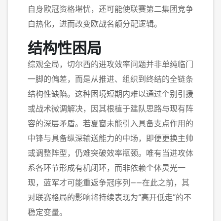
自身欧冠资格堪忧，还可能使联赛第二集团竞争
白热化，进而改变欧战名额分配逻辑。
结构性困局
综观全局，切尔西的进攻效率问题并非单纯临门
一脚的偏差，而是从推进、组织到终结的全链条
结构性缺陷。这种困境短期内难以通过个别引援
或战术微调解决，因其根植于建队思路与现有阵
容的深层矛盾。若夏窗未能引入具备支点作用的
中锋与具备纵深输送能力的中场，即便更换主帅
或调整阵型，仍难突破效率瓶颈。唯有当进攻体
系各环节形成有机闭环，而非依赖个体灵光一
现，蓝军才可能重返争冠序列——在此之前，其
对联赛格局的影响将持续表现为“高开低走”的不
稳定变量。