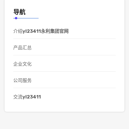
导航
介绍
yl23411永利集团官网
产品汇总
企业文化
公司服务
交流
yl23411