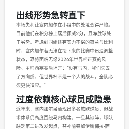
出线形势急转直下
本场失利让塞内加尔在小组中的处境变得严峻。
目前他们在积分榜上落后挪威2分，且净胜球处
于劣势。考虑到同组还有实力不俗的荷兰与比利
时，塞内加尔若无法在接下来的比赛中迅速调整
状态，恐将面临无缘2026年世界杯正赛的风
险。主帅西塞赛后坦言：“没有马内，我们失去
了方向感。但世界杯不是一个人的战斗，全队必
须更快适应。”
过度依赖核心球员成隐患
近年来，塞内加尔虽涌现出多名旅欧球员，但战
术体系仍高度围绕马内构建。一旦其缺阵，球队
缺乏第二进攻发起点，替补前锋如伊斯梅拉·萨