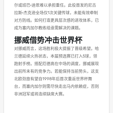
尔或班巴·迪恩难以承担重任。此役首发的尼古
拉斯·杰克逊全场仅1次关键传球，未能有效牵制
对方防线。如何打造更具层次感的进攻体系，已
成为塞内加尔教练组亟需解决的课题。
挪威借势冲击世界杯
对挪威而言，这场胜利极大提振了晋级希望。哈
兰德延续火热状态，本届预选赛已打入5球，领
跑射手榜。搭配厄德高在中场的调度，挪威展现
出前所未有的竞争力。若能保持当前势头，这支
北欧劲旅有望自1998年后首次重返世界杯舞
台，而塞内加尔则需尽快走出马内依赖症，否则
非洲冠军或将连续缺席大赛。