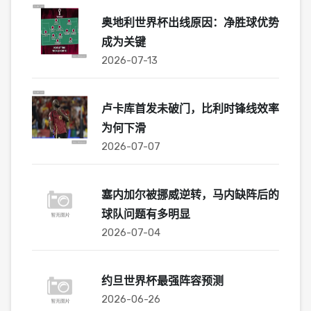
奥地利世界杯出线原因：净胜球优势
成为关键
2026-07-13
卢卡库首发未破门，比利时锋线效率
为何下滑
2026-07-07
塞内加尔被挪威逆转，马内缺阵后的
球队问题有多明显
2026-07-04
约旦世界杯最强阵容预测
2026-06-26