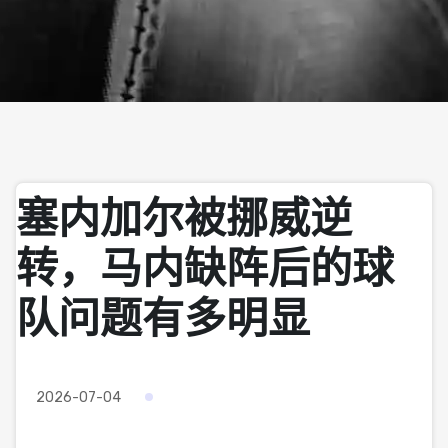
塞内加尔被挪威逆
转，马内缺阵后的球
队问题有多明显
2026-07-04