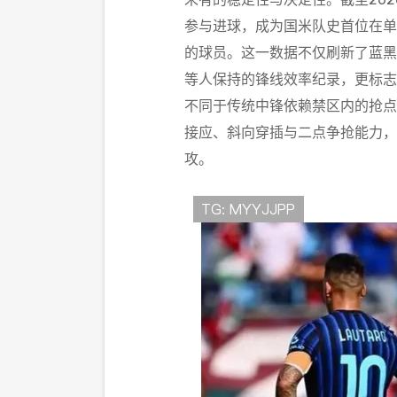
参与进球，成为国米队史首位在单
的球员。这一数据不仅刷新了蓝黑
等人保持的锋线效率纪录，更标志着
不同于传统中锋依赖禁区内的抢点
接应、斜向穿插与二点争抢能力，
攻。