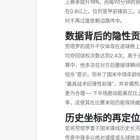
上赛季提升18%，而每90分钟的
在0.8以上，位列意甲前锋前三
时不再过度依赖边路传中。
数据背后的隐性贡
劳塔罗的提升不仅体现在进球榜上
均夺回球权次数达到2.4次，高于
赛中，他多次在对方后腰接球瞬间
绞杀”意识，弥补了国米中场年龄结
“最具战术纪律性前锋”，并非偶
更为合理——下半场跑动距离仅比上
率，这使其在比赛末段仍能保持威
历史坐标的再定位
若将劳塔罗置于国米锋线历史长河
传奇中锋多以绝对速度或头球统治