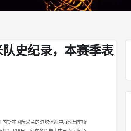
造国米队史纪录，本赛季表
·马丁内斯在国际米兰的进攻体系中展现出前所
6年2月28日，他在各项赛事中已连续多场