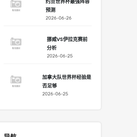
约旦世界杯最强阵容
预测
2026-06-26
挪威VS伊拉克赛前
分析
2026-06-25
加拿大队世界杯经验是
否足够
2026-06-25
导航