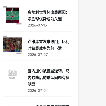
奥地利世界杯出线原因：
净胜球优势成为关键
2026-07-13
卢卡库首发未破门，比利
时锋线效率为何下滑
2026-07-07
塞内加尔被挪威逆转，马
内缺阵后的球队问题有多
明显
2026-07-04