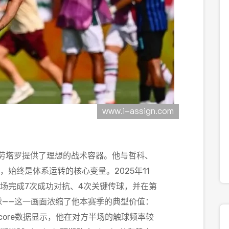
为劳塔罗提供了理想的战术容器。他与哲科、
始终是体系运转的核心变量。2025年11
场完成7次成功对抗、4次关键传球，并在第
球——这一画面浓缩了他本赛季的典型价值：
score数据显示，他在对方半场的触球频率较