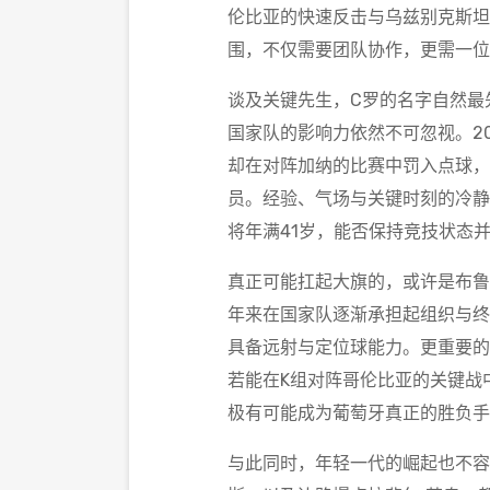
伦比亚的快速反击与乌兹别克斯坦
围，不仅需要团队协作，更需一位
谈及关键先生，C罗的名字自然最
国家队的影响力依然不可忽视。2
却在对阵加纳的比赛中罚入点球，
员。经验、气场与关键时刻的冷静
将年满41岁，能否保持竞技状态
真正可能扛起大旗的，或许是布鲁
年来在国家队逐渐承担起组织与终
具备远射与定位球能力。更重要的
若能在K组对阵哥伦比亚的关键战
极有可能成为葡萄牙真正的胜负手
与此同时，年轻一代的崛起也不容