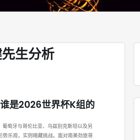
键先生分析
谁是2026世界杯K组的
定，葡萄牙与哥伦比亚、乌兹别克斯坦以及另
形势乐观，实则暗藏挑战。面对南美劲旅哥