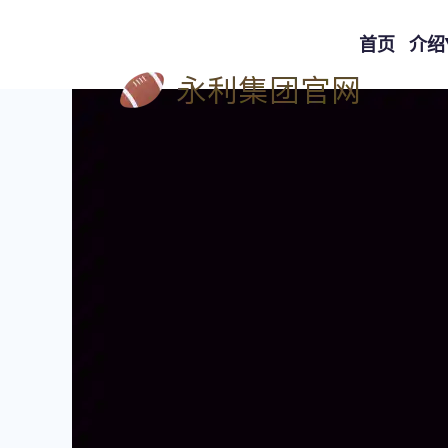
首页
介绍