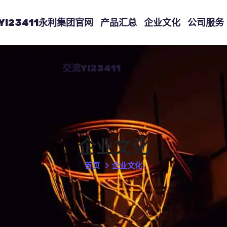
Yl23411永利集团官网
产品汇总
企业文化
公司服务
交流
Yl23411
企业文化
首页
企业文化