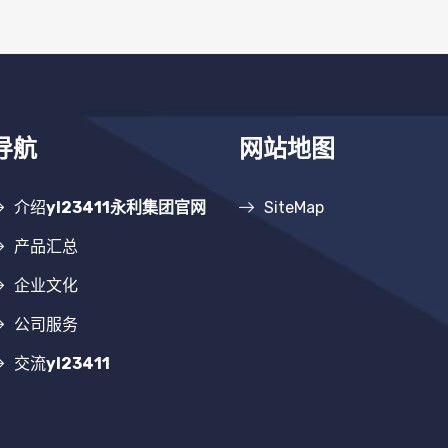
导航
网站地图
介绍
yl23411永利集团官网
SiteMap
产品汇总
企业文化
公司服务
交流
yl23411