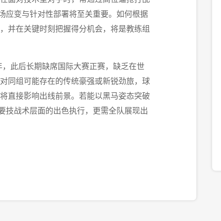
临场应变与针对性部署将至关重要。如何根据
，并在关键时刻把握得分机会，将是教练组
8年，此后长期缺席国际大赛正赛，缺乏在世
对同组可能存在的传统豪强或新锐劲旅，球
将直接影响出线前景。若能以黑马姿态突破
需要技战术层面的出色执行，更需全队展现出