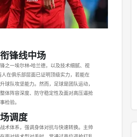
衔锋线中场
锋之一埃尔林·哈兰德，以及技术细腻、视
两人在俱乐部层面已证明顶级实力，若能在
升球队攻坚能力。然而，足球是团队运动，
整体阵容深度、防守稳定性及面对高压逼抢
事检验。
场调度
战术体系，强调身体对抗与快速转换。主帅
在面对技术型对手时，常通过高位逼抢打乱