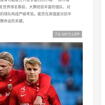
多支世界排名靠前、大赛经验丰富的强队，对
的球队构成严峻考验。能否在高强度对抗中
组赛命运的关键。