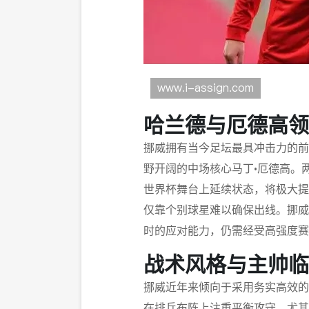
哈兰德与厄德高领
挪威拥有当今足坛最具冲击力的前
野开阔的中场核心马丁·厄德高。
世界杯舞台上延续状态，将极大提
仅靠个别球星难以确保出线。挪威
时的应对能力，仍需经受高强度赛
战术风格与主帅临
挪威近年来倾向于采用务实高效的
在排兵布阵上注重平衡攻守，尤其