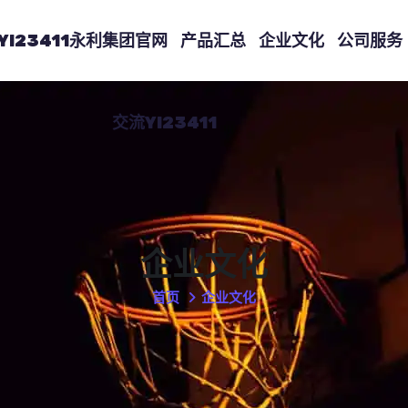
Yl23411永利集团官网
产品汇总
企业文化
公司服务
交流
Yl23411
企业文化
首页
企业文化