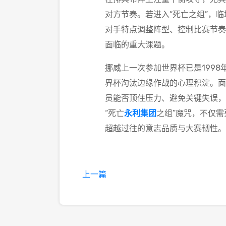
对方节奏。若进入“死亡之组”，
对手特点调整阵型、控制比赛节奏
面临的重大课题。
挪威上一次参加世界杯已是199
界杯淘汰边缘作战的心理积淀。面
员能否顶住压力、避免关键失误，
“死亡
永利集团
之组”魔咒，不仅
超越过往的意志品质与大赛韧性。
上一篇