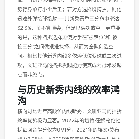
筐。当对方选择换防，他立即利用身高和步伐优
势背身单打小个后卫；若对方选择绕掩护，则他
迅速外弹接球投射——其新秀赛季三分命中率达
32.3%，虽不算顶尖，但足以惩罚放空。更重要
的是，这种挡拆选择迫使对手在“被错位”和“被
投三分”之间做艰难抉择，从而为全队创造空
间。相比其他新秀内线多依赖低位要球或二次进
攻，文班亚马的挡拆发起能力使其成为战术发起
点而非终点。
与历史新秀内线的效率鸿
沟
横向对比近年高顺位内线新秀，文班亚马的挡拆
效率优势极为显著。2022年的切特·霍姆格伦挡
拆每回合得分仅为0.91分，2021年的埃文·莫布