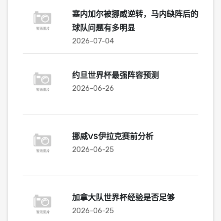
塞内加尔被挪威逆转，马内缺阵后的
球队问题有多明显
2026-07-04
约旦世界杯最强阵容预测
2026-06-26
挪威VS伊拉克赛前分析
2026-06-25
加拿大队世界杯经验是否足够
2026-06-25