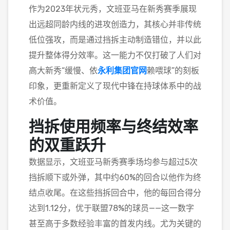
作为2023年状元秀，文班亚马在新秀赛季展现
出远超同龄内线的进攻创造力，其核心并非传统
低位强攻，而是通过挡拆主动制造错位，并以此
提升整体得分效率。这一能力不仅打破了人们对
高大新秀“缓慢、依
永利集团官网
赖喂球”的刻板
印象，更重新定义了现代中锋在持球体系中的战
术价值。
挡拆使用频率与终结效率
的双重跃升
数据显示，文班亚马新秀赛季场均参与超过5次
挡拆顺下或外弹，其中约60%的回合以他作为终
结点收尾。在这些挡拆回合中，他的每回合得分
达到1.12分，优于联盟78%的球员——这一数字
甚至高于多数经验丰富的首发内线。尤为关键的