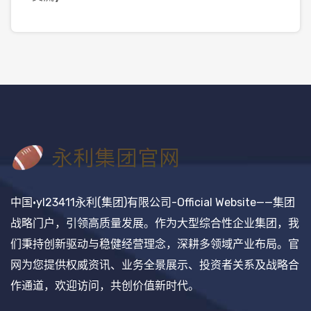
中国·yl23411永利(集团)有限公司-Official Website——集团
战略门户，引领高质量发展。作为大型综合性企业集团，我
们秉持创新驱动与稳健经营理念，深耕多领域产业布局。官
网为您提供权威资讯、业务全景展示、投资者关系及战略合
作通道，欢迎访问，共创价值新时代。