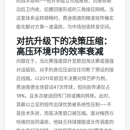
的战术结构——他并非孤立完成推进，而是依赖
边后卫内收、后腰回接形成的三角接应网络。当
这套体系运转顺畅时，费迪南德的精准短传确实
能化解对方第一波逼抢，为中场创造转身空间。
对抗升级下的决策压缩：
高压环境中的效率衰减
问题在于，当比赛强度提升至欧冠淘汰赛或强强
对话级别，对手的高位压迫往往切断了预设的接
应线路。以2011年欧冠半决赛对阵巴萨为例，
费迪南德全场尝试47次传球，但向前传递仅占
18%，且多次被迫回传门将或横向转移。此时，
其赖以立足的短传出球优势被系统性压制——不
是技术失效，而是决策窗口被压缩。面对梅西与
哈维的协同逼抢，他缺乏持球摆脱或长传调度的