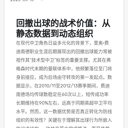
回撤出球的战术价值：从
静态数据到动态组织
在现代中卫角色日益多元化的背景下，里奥·费
迪南德职业生涯后期展现出的回撤出球能力常被
视作其“技术型中卫”标签的重要支撑。尤其在弗
格森时代末期的曼联体系中，他频繁落位至门将
身前接应，成为后场由守转攻的第一发起点。数
据显示，在2010/11至2012/13赛季期间，费迪
南德场均传球数稳定在60次以上，短传成功率
长期维持在90%左右，远高于同期英超中卫平均
水平。然而，这一数据优势是否真正转化为防线
组织的有效性？关键在于理解其出球行为所嵌入