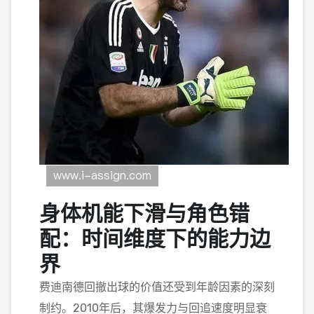
身体机能下滑与角色错
配：时间维度下的能力边
界
费迪南德回撤出球的价值还受到年龄因素的深刻
制约。2010年后，其爆发力与回追速度明显衰