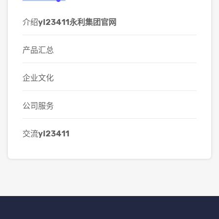
介绍
yl23411永利集团官网
产品汇总
企业文化
公司服务
交流
yl23411