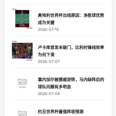
奥地利世界杯出线原因：净胜球优势
成为关键
2026-07-13
卢卡库首发未破门，比利时锋线效率
为何下滑
2026-07-07
塞内加尔被挪威逆转，马内缺阵后的
球队问题有多明显
2026-07-04
约旦世界杯最强阵容预测