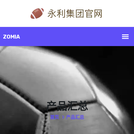
产品汇总
首页
产品汇总