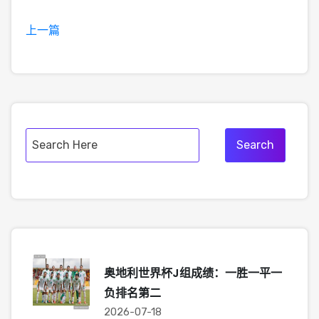
上一篇
奥地利世界杯J组成绩：一胜一平一
负排名第二
2026-07-18