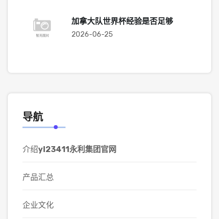
加拿大队世界杯经验是否足够
2026-06-25
导航
介绍
yl23411永利集团官网
产品汇总
企业文化