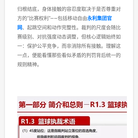
归根结底，身体接触的容忍度取决于是否尊重对
方的“比赛权利”——包括移动自由
永利集团官
网
、起跳空间和动作完整性。裁判的尺度会随比
赛级别、对抗强度动态调整，但核心逻辑始终如
一：保护公平竞争，而非消除所有接触。理解这
一点，便能看懂那些看似矛盾的判罚背后统一的
规则精神。