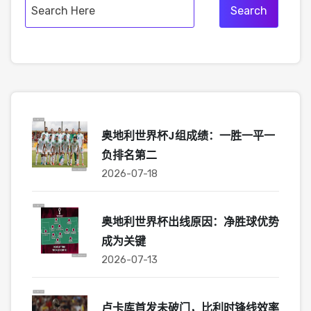
奥地利世界杯J组成绩：一胜一平一
负排名第二
2026-07-18
奥地利世界杯出线原因：净胜球优势
成为关键
2026-07-13
卢卡库首发未破门，比利时锋线效率