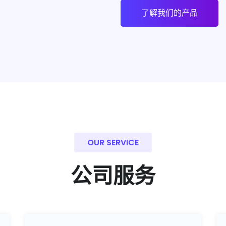
了解我们的产品
OUR SERVICE
公司服务