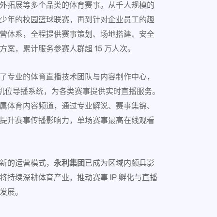
外拓展等多个品类的体育赛事。从千人规模的
少年的校园篮球联赛，再到针对企业员工的趣
营体系，全程提供赛事策划、场地搭建、安全
案，累计服务参赛人群超 15 万人次。
了专业的体育直播技术团队与内容制作中心，
及多机位导播系统，为各类赛事提供实时直播服务。
属体育内容频道，通过专业解说、赛事集锦、
提升赛事传播影响力，单场赛事最高在线观看
新的运营模式，
永利集团
已成为区域内颇具影
持续深耕体育产业，推动赛事 IP 孵化与直播
发展。