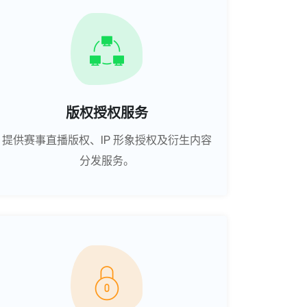
版权授权服务
提供赛事直播版权、IP 形象授权及衍生内容
分发服务。