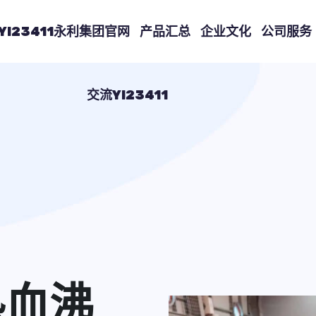
Yl23411永利集团官网
产品汇总
企业文化
公司服务
交流
Yl23411
热血沸