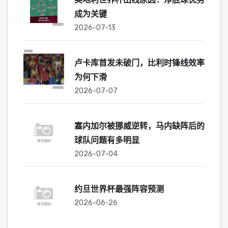
成为关键
2026-07-13
卢卡库首发未破门，比利时锋线效率
为何下滑
2026-07-07
塞内加尔被挪威逆转，马内缺阵后的
球队问题有多明显
2026-07-04
约旦世界杯最强阵容预测
2026-06-26