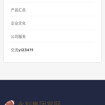
产品汇总
企业文化
公司服务
交流
yl23411